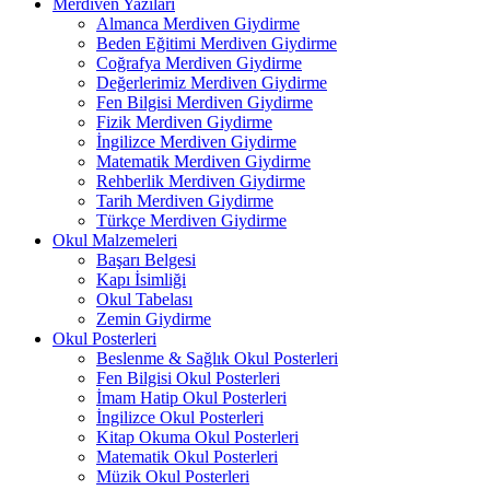
Merdiven Yazıları
Almanca Merdiven Giydirme
Beden Eğitimi Merdiven Giydirme
Coğrafya Merdiven Giydirme
Değerlerimiz Merdiven Giydirme
Fen Bilgisi Merdiven Giydirme
Fizik Merdiven Giydirme
İngilizce Merdiven Giydirme
Matematik Merdiven Giydirme
Rehberlik Merdiven Giydirme
Tarih Merdiven Giydirme
Türkçe Merdiven Giydirme
Okul Malzemeleri
Başarı Belgesi
Kapı İsimliği
Okul Tabelası
Zemin Giydirme
Okul Posterleri
Beslenme & Sağlık Okul Posterleri
Fen Bilgisi Okul Posterleri
İmam Hatip Okul Posterleri
İngilizce Okul Posterleri
Kitap Okuma Okul Posterleri
Matematik Okul Posterleri
Müzik Okul Posterleri