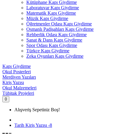
Kütüphane Kapı Giydirme
Laboratuvar Kapı Giydirme
Matematik Kapı Giydirme
Müzik Kapı Giydirme
Öğretmenler Odası Kapı Giydirme
Osmanlı Padişahları Kapı Giydirme
Rehberlik Odası Kapı Giydirme
Sanat & Dans Kapı Giydirme
Spor Odası Kapı Giydirme
Türkçe Kapı Giydirme
Zeka Oyunları Kapı Giydirme
Kapı Giydirme
Okul Posterleri
Merdiven Yazıları
Kiriş Yazısı
Okul Malzemeleri
Tübitak Projeleri
0
Alışveriş Sepetiniz Boş!
Tarih Kiriş Yazısı -8