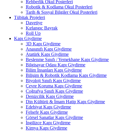
Rehberlik Okul Posterleri
Robotik & Kodlama Okul Posterleri
Tarih & Sosyal Bilgiler Okul Posterleri
Tübitak Projeleri
Davetiye
Kırlangıç Bayrak
Roll Up
Kapı Giydirme
3D Kapı Giydirme
Anasınıfı Kapı Giydirme
Atatürk Kapı Giydirme
Beslenme Sınıfı / Yemekhane Kapı Giydirme
Bilgisayar Odası Kapı Giydirme
Bilim İnsanları Kapı Giydirme
Bilişim & Robotik Kodlama Kapı Giydirme
Biyoloji Sınıfı Kapı Giydirme
Çevre Koruma Kapı Giydirme
Coğrafya Sınıfı Kapı Giydirme
Denizcilik Kapı Giydirme
Din Kültürü & İmam Hatip Kapı Giydirme
Edebiyat Kapı Giydirme
Felsefe Kapı Giydirme
Görsel Sanatlar Kapı Giydirme
İngilizce Kapı Giydirme
Kimya Kapı Giydirme