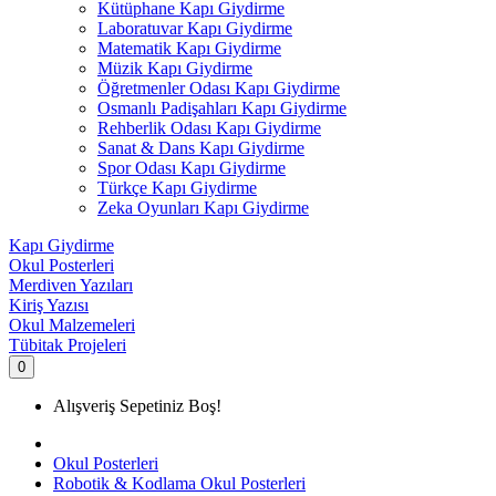
Kütüphane Kapı Giydirme
Laboratuvar Kapı Giydirme
Matematik Kapı Giydirme
Müzik Kapı Giydirme
Öğretmenler Odası Kapı Giydirme
Osmanlı Padişahları Kapı Giydirme
Rehberlik Odası Kapı Giydirme
Sanat & Dans Kapı Giydirme
Spor Odası Kapı Giydirme
Türkçe Kapı Giydirme
Zeka Oyunları Kapı Giydirme
Kapı Giydirme
Okul Posterleri
Merdiven Yazıları
Kiriş Yazısı
Okul Malzemeleri
Tübitak Projeleri
0
Alışveriş Sepetiniz Boş!
Okul Posterleri
Robotik & Kodlama Okul Posterleri