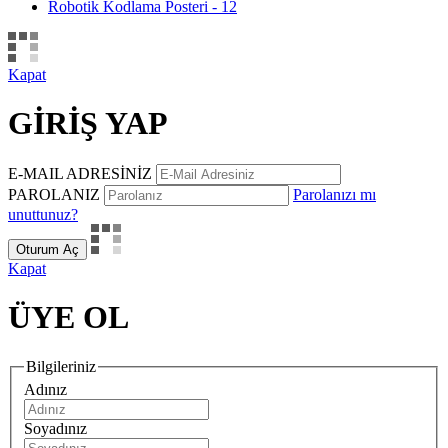
Robotik Kodlama Posteri - 12
Kapat
GİRİŞ YAP
E-MAIL ADRESİNİZ
PAROLANIZ
Parolanızı mı
unuttunuz?
Oturum Aç
Kapat
ÜYE OL
Bilgileriniz
Adınız
Soyadınız