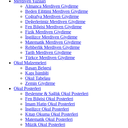
Merdiven Yazıları
Almanca Merdiven Giydirme
Beden Eğitimi Merdiven Giydirme
Coğrafya Merdiven Giydirme
Değerlerimiz Merdiven Giydirme
Fen Bilgisi Merdiven Giydirme
Fizik Merdiven Giydirme
İngilizce Merdiven Giydirme
Matematik Merdiven Giydirme
Rehberlik Merdiven Giydirme
Tarih Merdiven Giydirme
Türkçe Merdiven Giydirme
Okul Malzemeleri
Başarı Belgesi
Kapı İsimliği
Okul Tabelası
Zemin Giydirme
Okul Posterleri
Beslenme & Sağlık Okul Posterleri
Fen Bilgisi Okul Posterleri
İmam Hatip Okul Posterleri
İngilizce Okul Posterleri
Kitap Okuma Okul Posterleri
Matematik Okul Posterleri
Müzik Okul Posterleri