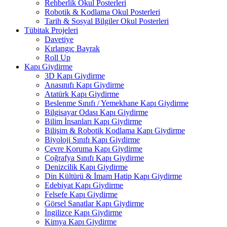
Rehberlik Okul Posterleri
Robotik & Kodlama Okul Posterleri
Tarih & Sosyal Bilgiler Okul Posterleri
Tübitak Projeleri
Davetiye
Kırlangıç Bayrak
Roll Up
Kapı Giydirme
3D Kapı Giydirme
Anasınıfı Kapı Giydirme
Atatürk Kapı Giydirme
Beslenme Sınıfı / Yemekhane Kapı Giydirme
Bilgisayar Odası Kapı Giydirme
Bilim İnsanları Kapı Giydirme
Bilişim & Robotik Kodlama Kapı Giydirme
Biyoloji Sınıfı Kapı Giydirme
Çevre Koruma Kapı Giydirme
Coğrafya Sınıfı Kapı Giydirme
Denizcilik Kapı Giydirme
Din Kültürü & İmam Hatip Kapı Giydirme
Edebiyat Kapı Giydirme
Felsefe Kapı Giydirme
Görsel Sanatlar Kapı Giydirme
İngilizce Kapı Giydirme
Kimya Kapı Giydirme