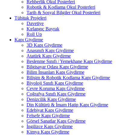
Rehberlik Okul Posterleri
Robotik & Kodlama Okul Posterleri
Tarih & Sosyal Bilgiler Okul Posterleri
Tübitak Projeleri
Davetiye
Kırlangıç Bayrak
Roll Up
Kapı Giydirme
3D Kapı Giydirme
Anasınıfı Kapı Giydirme
Atatürk Kapı Giydirme
Beslenme Sınıfı / Yemekhane Kapı Giydirme
Bilgisayar Odası Kapı Giydirme
Bilim İnsanları Kapı Giydirme
Bilişim & Robotik Kodlama Kapı Giydirme
Biyoloji Sınıfı Kapı Giydirme
Çevre Koruma Kapı Giydirme
Coğrafya Sınıfı Kapı Giydirme
Denizcilik Kapı Giydirme
Din Kültürü & İmam Hatip Kapı Giydirme
Edebiyat Kapı Giydirme
Felsefe Kapı Giydirme
Görsel Sanatlar Kapı Giydirme
İngilizce Kapı Giydirme
Kimya Kapı Giydirme