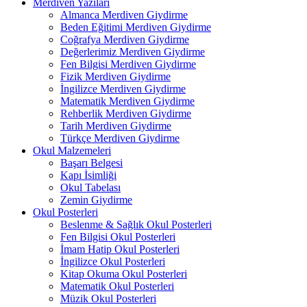
Merdiven Yazıları
Almanca Merdiven Giydirme
Beden Eğitimi Merdiven Giydirme
Coğrafya Merdiven Giydirme
Değerlerimiz Merdiven Giydirme
Fen Bilgisi Merdiven Giydirme
Fizik Merdiven Giydirme
İngilizce Merdiven Giydirme
Matematik Merdiven Giydirme
Rehberlik Merdiven Giydirme
Tarih Merdiven Giydirme
Türkçe Merdiven Giydirme
Okul Malzemeleri
Başarı Belgesi
Kapı İsimliği
Okul Tabelası
Zemin Giydirme
Okul Posterleri
Beslenme & Sağlık Okul Posterleri
Fen Bilgisi Okul Posterleri
İmam Hatip Okul Posterleri
İngilizce Okul Posterleri
Kitap Okuma Okul Posterleri
Matematik Okul Posterleri
Müzik Okul Posterleri