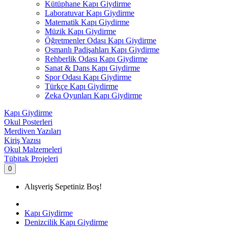
Kütüphane Kapı Giydirme
Laboratuvar Kapı Giydirme
Matematik Kapı Giydirme
Müzik Kapı Giydirme
Öğretmenler Odası Kapı Giydirme
Osmanlı Padişahları Kapı Giydirme
Rehberlik Odası Kapı Giydirme
Sanat & Dans Kapı Giydirme
Spor Odası Kapı Giydirme
Türkçe Kapı Giydirme
Zeka Oyunları Kapı Giydirme
Kapı Giydirme
Okul Posterleri
Merdiven Yazıları
Kiriş Yazısı
Okul Malzemeleri
Tübitak Projeleri
0
Alışveriş Sepetiniz Boş!
Kapı Giydirme
Denizcilik Kapı Giydirme