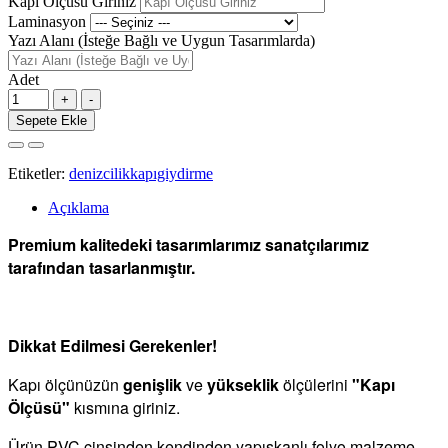
Kapı Ölçüsü Giriniz
Laminasyon
Yazı Alanı (İsteğe Bağlı ve Uygun Tasarımlarda)
Adet
Sepete Ekle
Etiketler:
denizcilikkapıgiydirme
Açıklama
Premium kalitedeki tasarımlarımız sanatçılarımız
tarafından tasarlanmıştır.
Dikkat Edilmesi Gerekenler!
Kapı ölçünüzün
genişlik
ve
yükseklik
ölçülerini
"Kapı
Ölçüsü"
kısmına giriniz.
Ürün PVC cinsinden kendinden yapışkanlı folyo malzeme