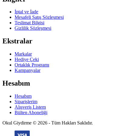
İptal ve İade
Mesafeli Satış Sözleşmesi
Teslimat Bilgisi
Gizlilik Sözleşmesi
Ekstralar
Markalar
Hediye Çeki
Ortaklık Programı
Kampanyalar
Hesabım
Hesabım
Siparişlerim
Alışveriş Listem
Bülten Aboneliği
Okul Giydirme © 2026 - Tüm Hakları Saklıdır.