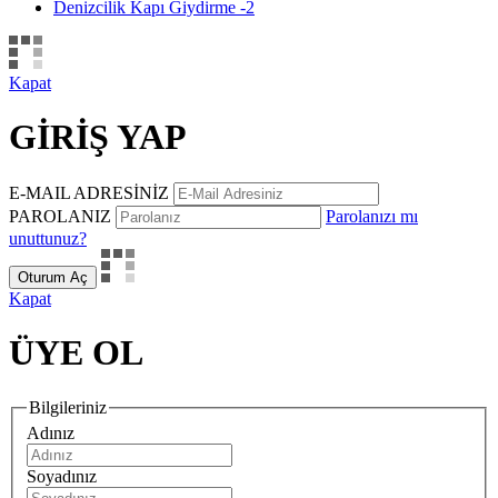
Denizcilik Kapı Giydirme -2
Kapat
GİRİŞ YAP
E-MAIL ADRESİNİZ
PAROLANIZ
Parolanızı mı
unuttunuz?
Oturum Aç
Kapat
ÜYE OL
Bilgileriniz
Adınız
Soyadınız