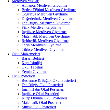
Merdiven Yazıları
Almanca Merdiven Giydirme
Beden Eğitimi Merdiven Giydirme
Coğrafya Merdiven Giydirme
Değerlerimiz Merdiven Giydirme
Fen Bilgisi Merdiven Giydirme
Fizik Merdiven Giydirme
İngilizce Merdiven Giydirme
Matematik Merdiven Giydirme
Rehberlik Merdiven Giydirme
Tarih Merdiven Giydirme
Türkçe Merdiven Giydirme
Okul Malzemeleri
Başarı Belgesi
Kapı İsimliği
Okul Tabelası
Zemin Giydirme
Okul Posterleri
Beslenme & Sağlık Okul Posterleri
Fen Bilgisi Okul Posterleri
İmam Hatip Okul Posterleri
İngilizce Okul Posterleri
Kitap Okuma Okul Posterleri
Matematik Okul Posterleri
Müzik Okul Posterleri