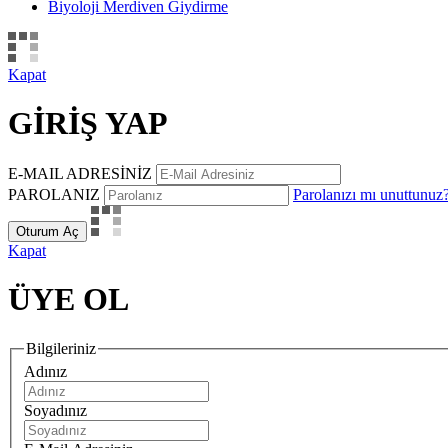
Biyoloji Merdiven Giydirme
Kapat
GİRİŞ YAP
E-MAIL ADRESİNİZ
PAROLANIZ
Parolanızı mı unuttunuz
Oturum Aç
Kapat
ÜYE OL
Bilgileriniz
Adınız
Soyadınız