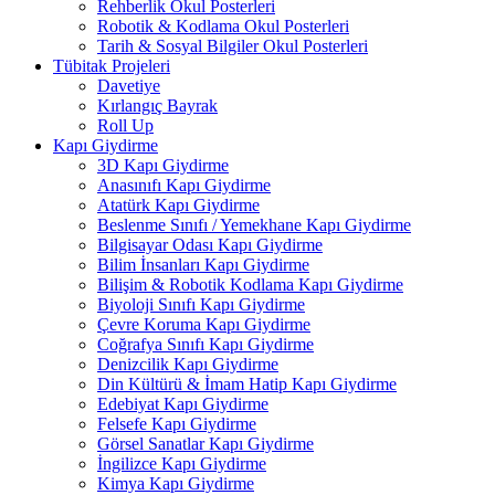
Rehberlik Okul Posterleri
Robotik & Kodlama Okul Posterleri
Tarih & Sosyal Bilgiler Okul Posterleri
Tübitak Projeleri
Davetiye
Kırlangıç Bayrak
Roll Up
Kapı Giydirme
3D Kapı Giydirme
Anasınıfı Kapı Giydirme
Atatürk Kapı Giydirme
Beslenme Sınıfı / Yemekhane Kapı Giydirme
Bilgisayar Odası Kapı Giydirme
Bilim İnsanları Kapı Giydirme
Bilişim & Robotik Kodlama Kapı Giydirme
Biyoloji Sınıfı Kapı Giydirme
Çevre Koruma Kapı Giydirme
Coğrafya Sınıfı Kapı Giydirme
Denizcilik Kapı Giydirme
Din Kültürü & İmam Hatip Kapı Giydirme
Edebiyat Kapı Giydirme
Felsefe Kapı Giydirme
Görsel Sanatlar Kapı Giydirme
İngilizce Kapı Giydirme
Kimya Kapı Giydirme