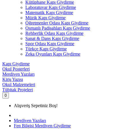
Kütüphane Kapı Giydirme
Laboratuvar Kapı Giydirme
Matematik Kapı Giydirme
Müzik Kapı Giydirme
Öğretmenler Odası Kapı Giydirme
Osmanlı Padişahları Kapı Giydirme
Rehberlik Odası Kapı Giydirme
Sanat & Dans Kapı Giydirme
Spor Odası Kapı Giydirme
Türkçe Kapı Giydirme
Zeka Oyunları Kapı Giydirme
Kapı Giydirme
Okul Posterleri
Merdiven Yazıları
Kiriş Yazısı
Okul Malzemeleri
Tübitak Projeleri
0
Alışveriş Sepetiniz Boş!
Merdiven Yazıları
Fen Bilgisi Merdiven Giydirme